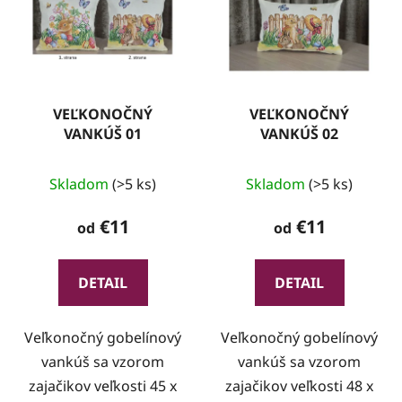
VEĽKONOČNÝ
VEĽKONOČNÝ
VANKÚŠ 01
VANKÚŠ 02
Skladom
(>5 ks)
Skladom
(>5 ks)
€11
€11
od
od
DETAIL
DETAIL
Veľkonočný gobelínový
Veľkonočný gobelínový
vankúš sa vzorom
vankúš sa vzorom
zajačikov veľkosti 45 x
zajačikov veľkosti 48 x