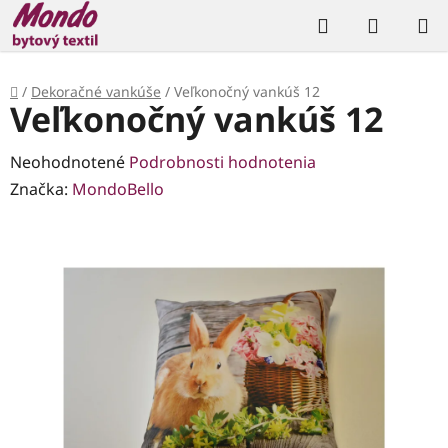
Prejsť
Hľadať
NÁKUP
na
KOŠÍK
obsah
Domov
/
Dekoračné vankúše
/
Veľkonočný vankúš 12
Veľkonočný vankúš 12
Priemerné
Neohodnotené
Podrobnosti hodnotenia
hodnotenie
Značka:
MondoBello
produktu
je
0,0
z
5
hviezdičiek.