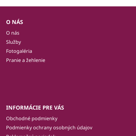
Z
á
O NÁS
p
ä
O nás
t
Služby
i
Fotogaléria
e
Pranie a žehlenie
INFORMÁCIE PRE VÁS
Obchodné podmienky
Podmienky ochrany osobných údajov