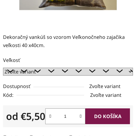
Dekoračný vankúš so vzorom Veľkonočneho zajačika
veľkosti 40 x40cm.
Veľkosť
Dostupnosť
Zvoľte variant
Kód:
Zvoľte variant
od
€5,50
DO KOŠÍKA
Jednotková cena: