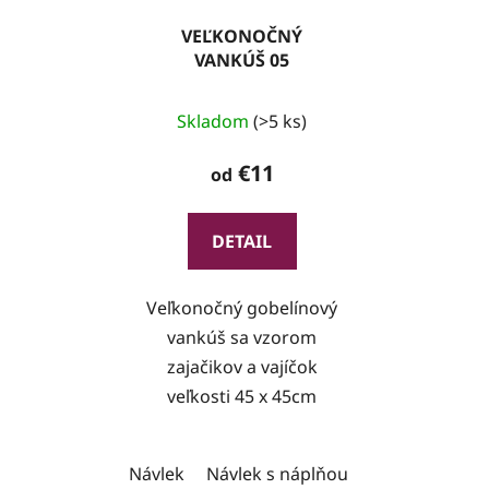
VEĽKONOČNÝ
VANKÚŠ 05
Skladom
(>5 ks)
€11
od
DETAIL
Veľkonočný gobelínový
vankúš sa vzorom
zajačikov a vajíčok
veľkosti 45 x 45cm
Návlek
Návlek s náplňou