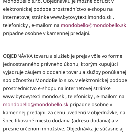
MondoBello s.r.o. Objednávku je možné doručiť v
elektronickej podobe prostredníctvo e-shopu na
internetovej stránke www.bytovytextilmondo.sk ,
telefonicky , e-mailom na
mondobello@mondobello.sk
prípadne osobne v kamennej predajni.
OBJEDNÁVKA tovaru a služieb je prejav vôle vo forme
jednostranného právneho úkonu, ktorým kupujúci
vyjadruje záujem o dodanie tovaru a služby ponúkanej
spoločnosťou MondoBello s.r.o. v elektronickej podobe
prostredníctvo e-shopu na internetovej stránke
www.bytovytextilmondo.sk , telefonicky , e-mailom na
mondobello@mondobello.sk
prípadne osobne v
kamennej predajni. za cenu uvedenú v objednávke, na
špecifikované miesto dodania (adresu dodania) a v
presne určenom množstve. Objednávka je súčasne aj