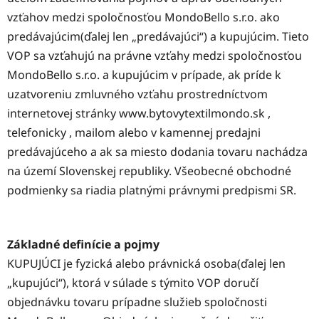
vzťahov medzi spoločnosťou MondoBello s.r.o. ako
predávajúcim(ďalej len „predávajúci“) a kupujúcim. Tieto
VOP sa vzťahujú na právne vzťahy medzi spoločnosťou
MondoBello s.r.o. a kupujúcim v prípade, ak príde k
uzatvoreniu zmluvného vzťahu prostredníctvom
internetovej stránky www.bytovytextilmondo.sk ,
telefonicky , mailom alebo v kamennej predajni
predávajúceho a ak sa miesto dodania tovaru nachádza
na území Slovenskej republiky. Všeobecné obchodné
podmienky sa riadia platnými právnymi predpismi SR.
Základné definície a pojmy
KUPUJÚCI je fyzická alebo právnická osoba(ďalej len
„kupujúci“), ktorá v súlade s týmito VOP doručí
objednávku tovaru prípadne služieb spoločnosti