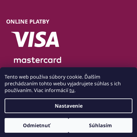
ONLINE PLATBY
Tento web používa súbory cookie. Ďalším
prechádzaním tohto webu vyjadrujete súhlas s ich
používaním. Viac informácií
tu
.
Nastavenie
Vytvoril Shoptet
Odmietnuť
Súhlasím
Copyright 2026
Bytový textil Mondo
. Všetky práva
vyhradené.