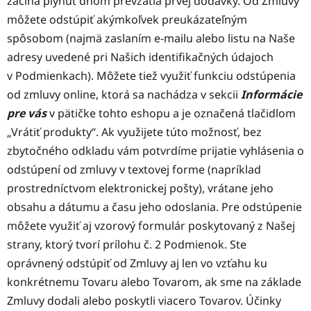
začína plynúť dňom prevzatia prvej dodávky. Od Zmluvy
môžete odstúpiť akýmkoľvek preukázateľným
spôsobom (najmä zaslaním e-mailu alebo listu na Naše
adresy uvedené pri Našich identifikačných údajoch
v Podmienkach). Môžete tiež využiť funkciu odstúpenia
od zmluvy online, ktorá sa nachádza v sekcii
Informácie
pre vás
v pätičke tohto eshopu a je označená tlačidlom
„Vrátiť produkty“. Ak využijete túto možnosť, bez
zbytočného odkladu vám potvrdíme prijatie vyhlásenia o
odstúpení od zmluvy v textovej forme (napríklad
prostredníctvom elektronickej pošty), vrátane jeho
obsahu a dátumu a času jeho odoslania. Pre odstúpenie
môžete využiť aj vzorový formulár poskytovaný z Našej
strany, ktorý tvorí prílohu č. 2 Podmienok. Ste
oprávnený odstúpiť od Zmluvy aj len vo vzťahu ku
konkrétnemu Tovaru alebo Tovarom, ak sme na základe
Zmluvy dodali alebo poskytli viacero Tovarov. Účinky