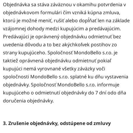
Objednávka sa stáva záväznou v okamihu potvrdenia v
objednávkovom formulári čím vzniká kúpna zmluva,
ktorú je možné meniť, rušiť alebo dopĺňať len na základe
vzájomnej dohody medzi kupujúcim a predávajúcim.
Predávajúci je oprávnený objednávku odmietnuť bez
uvedenia dôvodu a to bez akýchkoľvek postihov zo
strany kupujúceho. Spoločnosť MondoBello s.r.o. je
taktiež oprávnená objednávku odmietnuť pokiaľ
kupujúci nemá vyrovnané všetky záväzky voči
spoločnosti MondoBello s.r.o. splatné ku dňu vystavenia
objednávky. Spoločnosť MondoBello s.r.o. informuje
kupujúceho o odmietnutí objednávky do 7 dní odo dňa
doručenia objednávky.
3. Zrušenie objednávky, odstúpene od zmluvy