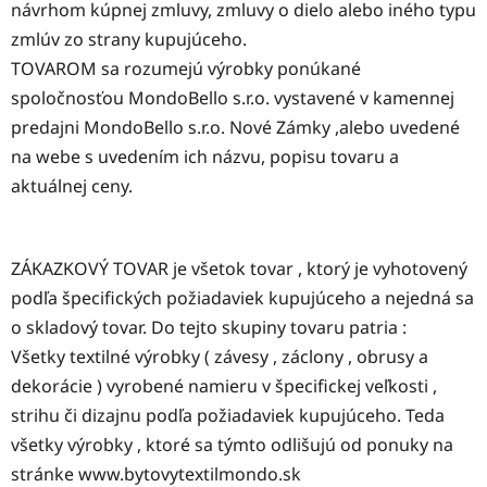
návrhom kúpnej zmluvy, zmluvy o dielo alebo iného typu
zmlúv zo strany kupujúceho.
TOVAROM sa rozumejú výrobky ponúkané
spoločnosťou MondoBello s.r.o. vystavené v kamennej
predajni MondoBello s.r.o. Nové Zámky ,alebo uvedené
na webe s uvedením ich názvu, popisu tovaru a
aktuálnej ceny.
ZÁKAZKOVÝ TOVAR je všetok tovar , ktorý je vyhotovený
podľa špecifických požiadaviek kupujúceho a nejedná sa
o skladový tovar. Do tejto skupiny tovaru patria :
Všetky textilné výrobky ( závesy , záclony , obrusy a
dekorácie ) vyrobené namieru v špecifickej veľkosti ,
strihu či dizajnu podľa požiadaviek kupujúceho. Teda
všetky výrobky , ktoré sa týmto odlišujú od ponuky na
stránke www.bytovytextilmondo.sk