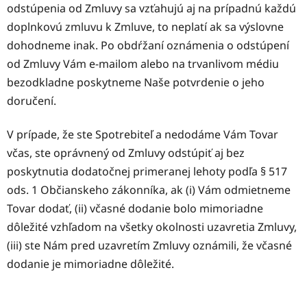
odstúpenia od Zmluvy sa vzťahujú aj na prípadnú každú
doplnkovú zmluvu k Zmluve, to neplatí ak sa výslovne
dohodneme inak. Po obdŕžaní oznámenia o odstúpení
od Zmluvy Vám e-mailom alebo na trvanlivom médiu
bezodkladne poskytneme Naše potvrdenie o jeho
doručení.
V prípade, že ste Spotrebiteľ a nedodáme Vám Tovar
včas, ste oprávnený od Zmluvy odstúpiť aj bez
poskytnutia dodatočnej primeranej lehoty podľa § 517
ods. 1 Občianskeho zákonníka, ak (i) Vám odmietneme
Tovar dodať, (ii) včasné dodanie bolo mimoriadne
dôležité vzhľadom na všetky okolnosti uzavretia Zmluvy,
(iii) ste Nám pred uzavretím Zmluvy oznámili, že včasné
dodanie je mimoriadne dôležité.