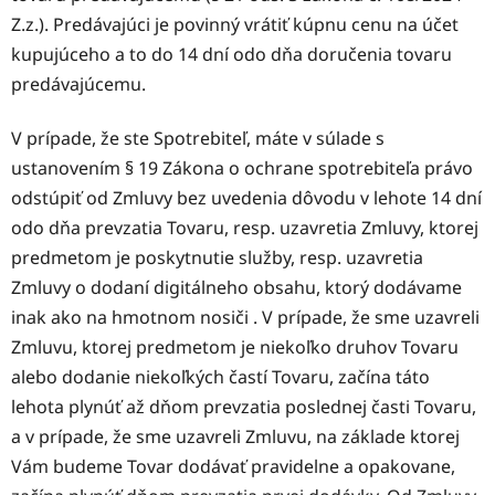
Z.z.). Predávajúci je povinný vrátiť kúpnu cenu na účet
kupujúceho a to do 14 dní odo dňa doručenia tovaru
predávajúcemu.
V prípade, že ste Spotrebiteľ, máte v súlade s
ustanovením § 19 Zákona o ochrane spotrebiteľa právo
odstúpiť od Zmluvy bez uvedenia dôvodu v lehote 14 dní
odo dňa prevzatia Tovaru, resp. uzavretia Zmluvy, ktorej
predmetom je poskytnutie služby, resp. uzavretia
Zmluvy o dodaní digitálneho obsahu, ktorý dodávame
inak ako na hmotnom nosiči . V prípade, že sme uzavreli
Zmluvu, ktorej predmetom je niekoľko druhov Tovaru
alebo dodanie niekoľkých častí Tovaru, začína táto
lehota plynúť až dňom prevzatia poslednej časti Tovaru,
a v prípade, že sme uzavreli Zmluvu, na základe ktorej
Vám budeme Tovar dodávať pravidelne a opakovane,