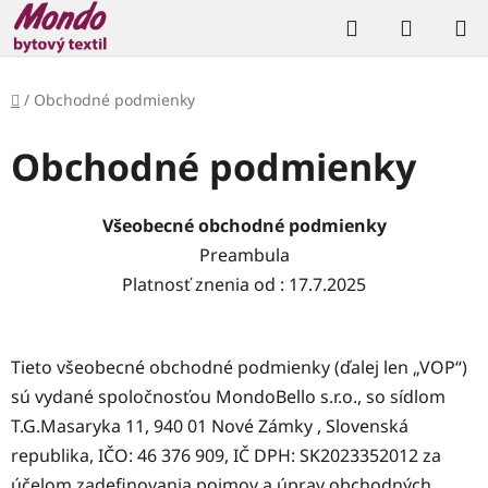
Prejsť
Hľadať
NÁKUP
na
KOŠÍK
obsah
Domov
/
Obchodné podmienky
Obchodné podmienky
Všeobecné obchodné podmienky
Preambula
Platnosť znenia od : 17.7.2025
Tieto všeobecné obchodné podmienky (ďalej len „VOP“)
sú vydané spoločnosťou MondoBello s.r.o., so sídlom
T.G.Masaryka 11, 940 01 Nové Zámky , Slovenská
republika, IČO: 46 376 909, IČ DPH: SK2023352012 za
účelom zadefinovania pojmov a úprav obchodných