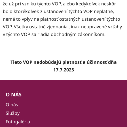
že už pri vzniku týchto VOP, alebo kedykoľvek neskôr
bolo ktorékoľvek z ustanovení týchto VOP neplatné,
nemá to vplyv na platnosť ostatných ustanovení týchto
VOP. Všetky ostatné zjednania , inak neupravené vzťahy
v týchto VOP sa riadia obchodným zákonníkom.
Tieto VOP nadobúdajú platnosť a účinnosť dňa
17.7.2025
Z
á
O NÁS
p
ä
O nás
t
Služby
i
Fotogaléria