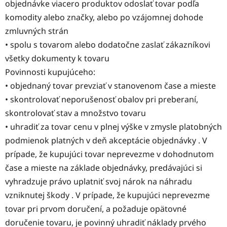
objednávke viacero produktov odoslať tovar podľa
komodity alebo značky, alebo po vzájomnej dohode
zmluvných strán
• spolu s tovarom alebo dodatočne zaslať zákazníkovi
všetky dokumenty k tovaru
Povinnosti kupujúceho:
• objednaný tovar prevziať v stanovenom čase a mieste
• skontrolovať neporušenosť obalov pri preberaní,
skontrolovať stav a množstvo tovaru
• uhradiť za tovar cenu v plnej výške v zmysle platobných
podmienok platných v deň akceptácie objednávky . V
prípade, že kupujúci tovar neprevezme v dohodnutom
čase a mieste na základe objednávky, predávajúci si
vyhradzuje právo uplatniť svoj nárok na náhradu
vzniknutej škody . V prípade, že kupujúci neprevezme
tovar pri prvom doručení, a požaduje opätovné
doručenie tovaru, je povinný uhradiť náklady prvého