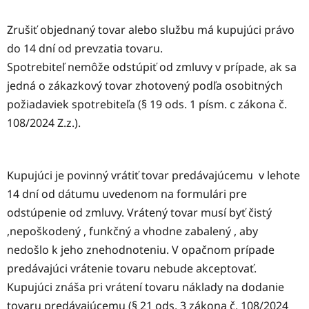
Zrušiť objednaný tovar alebo službu má kupujúci právo
do 14 dní od prevzatia tovaru.
Spotrebiteľ nemôže odstúpiť od zmluvy v prípade, ak sa
jedná o zákazkový tovar zhotovený podľa osobitných
požiadaviek spotrebiteľa (§ 19 ods. 1 písm. c zákona č.
108/2024 Z.z.).
Kupujúci je povinný vrátiť tovar predávajúcemu v lehote
14 dní od dátumu uvedenom na formulári pre
odstúpenie od zmluvy. Vrátený tovar musí byť čistý
,nepoškodený , funkčný a vhodne zabalený , aby
nedošlo k jeho znehodnoteniu. V opačnom prípade
predávajúci vrátenie tovaru nebude akceptovať.
Kupujúci znáša pri vrátení tovaru náklady na dodanie
tovaru predávajúcemu (§ 21 ods. 3 zákona č. 108/2024