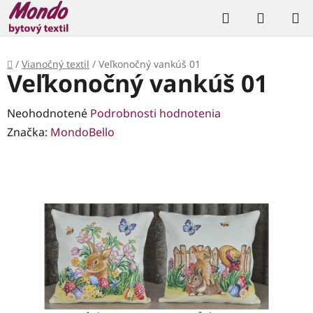
Prejsť
Hľadať
NÁKUP
na
KOŠÍK
obsah
Domov
/
Vianočný textil
/
Veľkonočný vankúš 01
Veľkonočný vankúš 01
Priemerné
Neohodnotené
Podrobnosti hodnotenia
hodnotenie
Značka:
MondoBello
produktu
je
0,0
z
5
hviezdičiek.