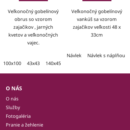
Veľkonočný gobelínový
Veľkonočný gobelínový
obrus so vzorom
vankúš sa vzorom
zajačikov , jarných
zajačikov veľkosti 48 x
kvetov a veľkonočných
33cm
vajec.
Návlek
Návlek s náplňou
100x100
43x43
140x45
100x35
Z
á
O NÁS
p
ä
O nás
t
Služby
i
Fotogaléria
e
Pranie a žehlenie