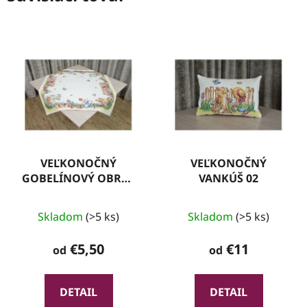
VEĽKONOČNÝ
VEĽKONOČNÝ
GOBELÍNOVÝ OBRUS
VANKÚŠ 02
VN 01
Skladom
(>5 ks)
Skladom
(>5 ks)
€5,50
€11
od
od
DETAIL
DETAIL