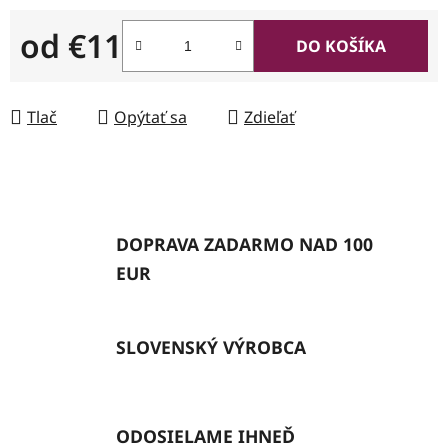
od
€11
DO KOŠÍKA
Jednotková cena:
Tlač
Opýtať sa
Zdieľať
DOPRAVA ZADARMO NAD 100
EUR
SLOVENSKÝ VÝROBCA
ODOSIELAME IHNEĎ