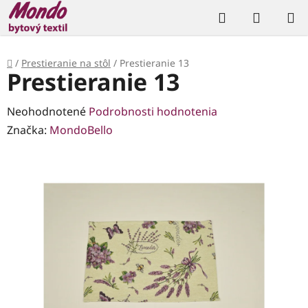
Prejsť
Hľadať
NÁKUP
na
KOŠÍK
obsah
Domov
/
Prestieranie na stôl
/
Prestieranie 13
Prestieranie 13
Priemerné
Neohodnotené
Podrobnosti hodnotenia
hodnotenie
Značka:
MondoBello
produktu
je
0,0
z
5
hviezdičiek.