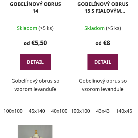
GOBELÍNOVÝ OBRUS
GOBELÍNOVÝ OBRUS
14
15 S FIALOVÝM
LEMOM
Skladom
(>5 ks)
Skladom
(>5 ks)
€5,50
€8
od
od
DETAIL
DETAIL
Gobelínový obrus so
Gobelínový obrus so
vzorom levanduľe
vzorom levanduľe
100x100
45x140
40x100
100x100
43x43
140x45
43x43
100x35
140x45