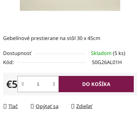
Gebelínové prestierane na stôl 30 x 45cm
Dostupnosť
Skladom
(5 ks)
Kód:
50G26AL01H
€5
DO KOŠÍKA
Jednotková cena:
Tlač
Opýtať sa
Zdieľať