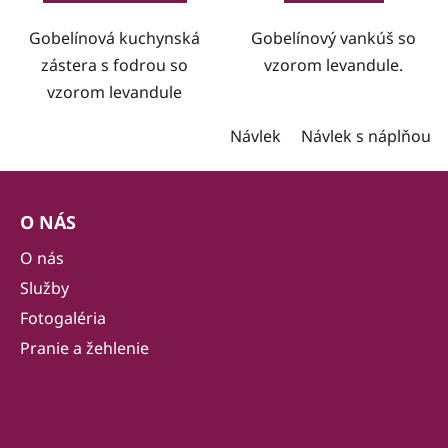
Gobelínová kuchynská
Gobelínový vankúš so
zástera s fodrou so
vzorom levandule.
vzorom levandule
Návlek
Návlek s náplňou
Z
á
O NÁS
p
ä
O nás
t
Služby
i
Fotogaléria
e
Pranie a žehlenie