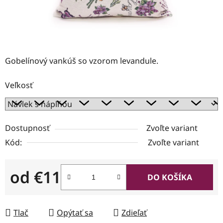
Gobelínový vankúš so vzorom levandule.
Veľkosť
Dostupnosť
Zvoľte variant
Kód:
Zvoľte variant
od
€11
DO KOŠÍKA
Jednotková cena:
Tlač
Opýtať sa
Zdieľať