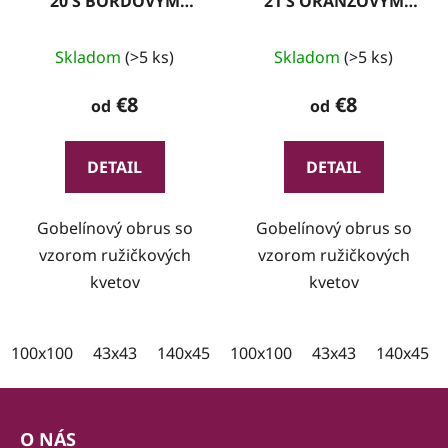
20 S BORDOVÝM
21 S ORANŽOVÝM
LEMOM
LEMOM
Skladom
(>5 ks)
Skladom
(>5 ks)
€8
€8
od
od
DETAIL
DETAIL
Gobelínový obrus so
Gobelínový obrus so
vzorom ružičkových
vzorom ružičkových
kvetov
kvetov
100x100
43x43
140x45
100x35
100x100
43x43
140x45
Z
á
O NÁS