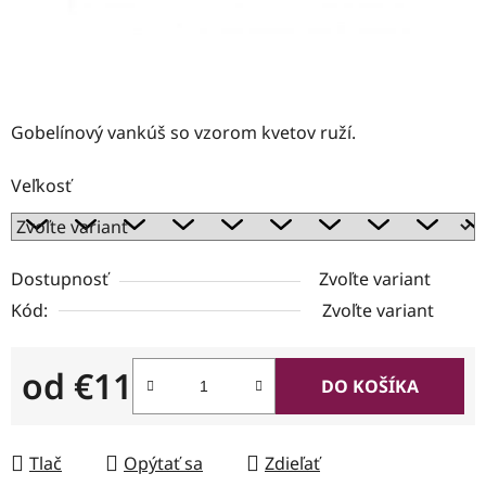
Gobelínový vankúš so vzorom kvetov ruží.
Veľkosť
Dostupnosť
Zvoľte variant
Kód:
Zvoľte variant
od
€11
DO KOŠÍKA
Jednotková cena:
Tlač
Opýtať sa
Zdieľať