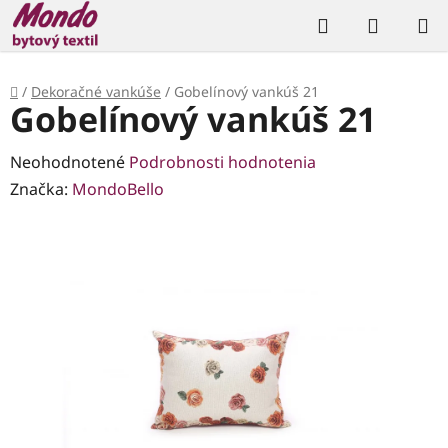
Prejsť
Hľadať
NÁKUP
na
KOŠÍK
obsah
Domov
/
Dekoračné vankúše
/
Gobelínový vankúš 21
Gobelínový vankúš 21
Priemerné
Neohodnotené
Podrobnosti hodnotenia
hodnotenie
Značka:
MondoBello
produktu
je
0,0
z
5
hviezdičiek.