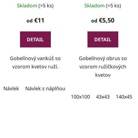
Skladom
(>5 ks)
Skladom
(>5 ks)
€11
€5,50
od
od
DETAIL
DETAIL
Gobelínový vankúš so
Gobelínový obrus so
vzorom kvetov ruží.
vzorom ružičkových
kvetov
Návlek
Návlek s náplňou
100x100
43x43
140x45