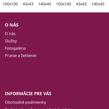
100x100
43x43
140x45
100x35
100x100
43x43
140x45
Z
á
O NÁS
p
ä
O nás
t
Služby
i
Fotogaléria
e
Pranie a žehlenie
INFORMÁCIE PRE VÁS
Obchodné podmienky