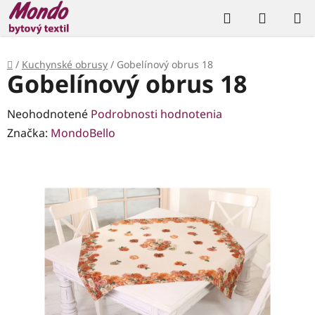
Prejsť
Hľadať
NÁKUP
na
KOŠÍK
obsah
Domov
/
Kuchynské obrusy
/
Gobelínový obrus 18
Gobelínový obrus 18
Priemerné
Neohodnotené
Podrobnosti hodnotenia
hodnotenie
Značka:
MondoBello
produktu
je
0,0
z
5
hviezdičiek.