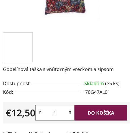
Gobelínová taška s vnútorným vreckom a zipsom
Dostupnosť
Skladom
(>5 ks)
Kód:
70G47AL01
€12,50
DO KOŠÍKA
Jednotková cena: