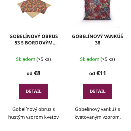
GOBELÍNOVÝ OBRUS
GOBELÍNOVÝ VANKÚŠ
53 S BORDOVÝM
38
LEMOM
Skladom
(>5 ks)
Skladom
(>5 ks)
€8
€11
od
od
DETAIL
DETAIL
Gobelínový obrus s
Gobelínový vankúš s
hustým vzorom kvetov
kvetovaným vzorom.