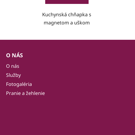
Kuchynská chňapka s
magnetom a uškom
Z
á
O NÁS
p
ä
O nás
t
Služby
i
Fotogaléria
e
Pranie a žehlenie