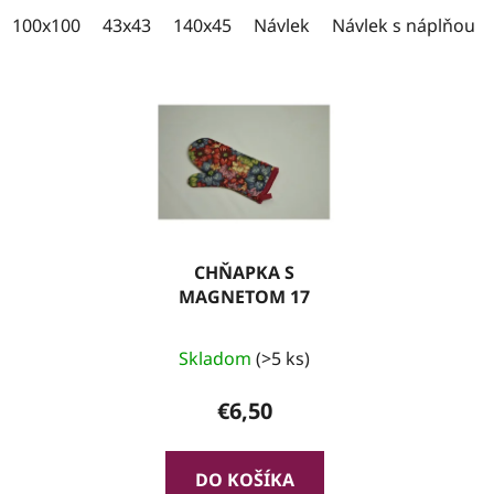
100x100
43x43
140x45
100x35
Návlek
Návlek s náplňou
CHŇAPKA S
MAGNETOM 17
Skladom
(>5 ks)
€6,50
DO KOŠÍKA