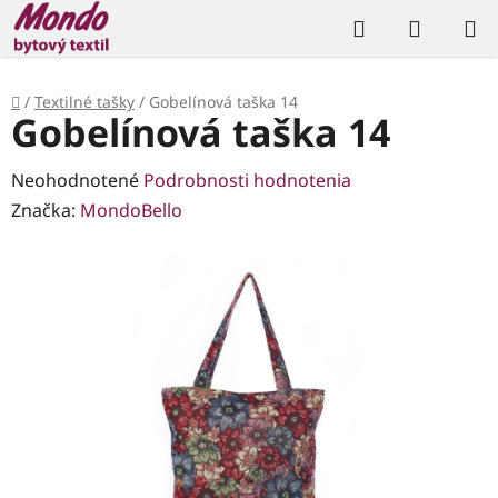
Prejsť
Hľadať
NÁKUP
na
KOŠÍK
obsah
Domov
/
Textilné tašky
/
Gobelínová taška 14
Gobelínová taška 14
Priemerné
Neohodnotené
Podrobnosti hodnotenia
hodnotenie
Značka:
MondoBello
produktu
je
0,0
z
5
hviezdičiek.