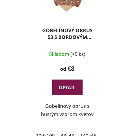
GOBELÍNOVÝ OBRUS
53 S BORDOVÝM
LEMOM
Skladom
(>5 ks)
€8
od
DETAIL
Gobelínový obrus s
hustým vzorom kvetov
100x100
43x43
140x45
100x35