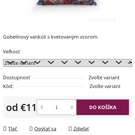
Gobelínový vankúš s kvetovaným vzorom.
Veľkosť
Dostupnosť
Zvoľte variant
Kód:
Zvoľte variant
od
€11
DO KOŠÍKA
Jednotková cena:
Tlač
Opýtať sa
Zdieľať