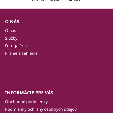
Z
á
O NÁS
p
ä
O nás
t
Služby
i
Fotogaléria
e
Pranie a žehlenie
INFORMÁCIE PRE VÁS
Obchodné podmienky
Podmienky ochrany osobných údajov