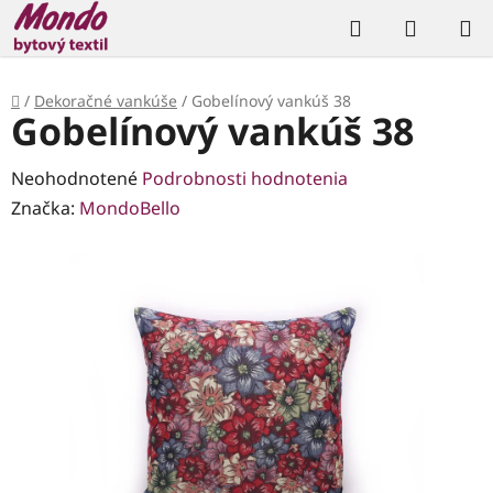
Prejsť
Hľadať
NÁKUP
na
KOŠÍK
obsah
Domov
/
Dekoračné vankúše
/
Gobelínový vankúš 38
Gobelínový vankúš 38
Priemerné
Neohodnotené
Podrobnosti hodnotenia
hodnotenie
Značka:
MondoBello
produktu
je
0,0
z
5
hviezdičiek.