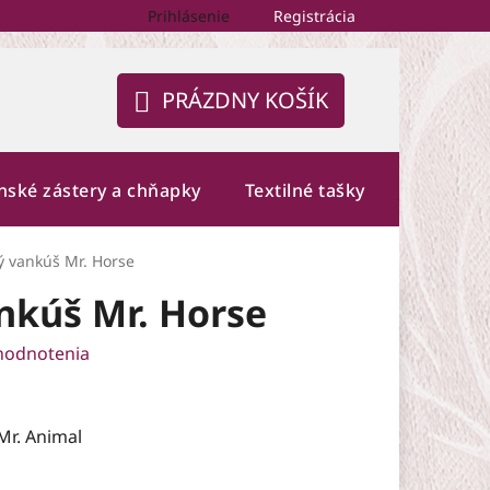
Prihlásenie
Registrácia
PRÁZDNY KOŠÍK
NÁKUPNÝ
KOŠÍK
nské zástery a chňapky
Textilné tašky
Fotogalé
 vankúš Mr. Horse
nkúš Mr. Horse
hodnotenia
Mr. Animal