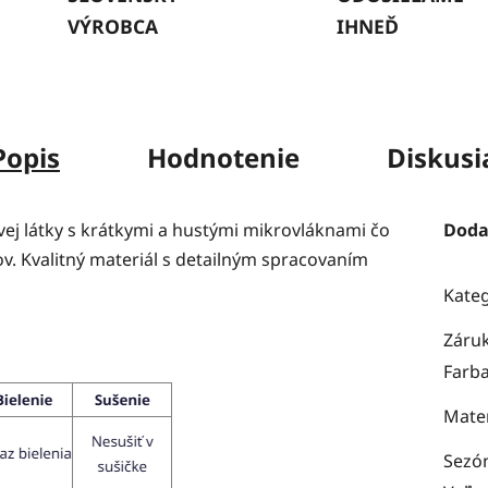
VÝROBCA
IHNEĎ
Popis
Hodnotenie
Diskusi
j látky s krátkymi a hustými mikrovláknami čo
Doda
v. Kvalitný materiál s detailným spracovaním
Kate
Záru
Farb
Mater
Sezó