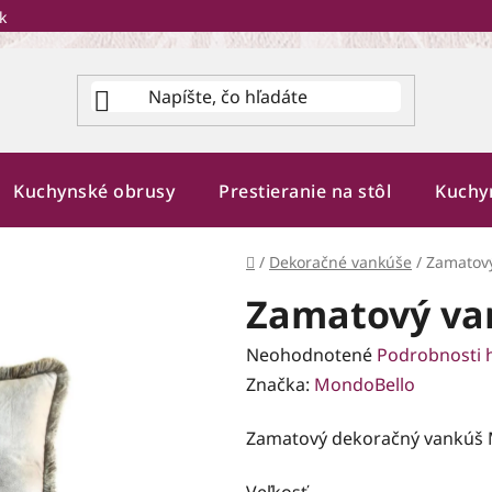
k
Kuchynské obrusy
Prestieranie na stôl
Kuchy
Domov
/
Dekoračné vankúše
/
Zamatový
Zamatový va
Priemerné
Neohodnotené
Podrobnosti 
hodnotenie
Značka:
MondoBello
produktu
Zamatový dekoračný vankúš 
je
0,0
Veľkosť