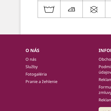
Z
á
O NÁS
INFO
p
O nás
Obcho
ä
Služby
Podmi
t
údajo
i
Fotogaléria
Rekla
e
Pranie a žehlenie
Formul
zmluv
Rekla