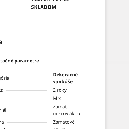
SKLADOM
a
točné parametre
Dekoračné
gória
vankúše
ka
2 roky
a
Mix
Zamat -
iál
mikrovlákno
na
Zamatové