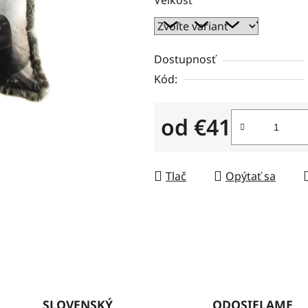
z
5
hviezdičiek.
Dostupnosť
Kód:
od
€41
Jednotková cena:
Tlač
Opýtať sa
SLOVENSKÝ
ODOSIELAME