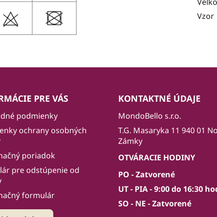
Veľko
Vzor
RMÁCIE PRE VÁS
KONTAKTNÉ ÚDAJE
dné podmienky
MondoBello s.r.o.
enky ochrany osobných
T.G. Masaryka 11 940 01 N
v
Zámky
mačný poriadok
OTVÁRACIE HODINY
ár pre odstúpenie od
PO - Zatvorené
y
UT - PIA - 9:00 do 16:30 ho
mačný formulár
SO - NE - Zatvorené