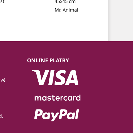
sť
45x45 cm
Mr. Animal
ONLINE PLATBY
ové
d.