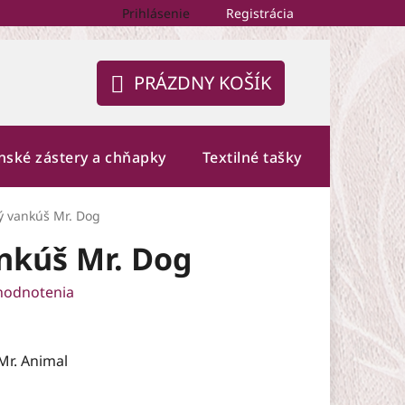
Prihlásenie
Registrácia
PRÁZDNY KOŠÍK
NÁKUPNÝ
KOŠÍK
nské zástery a chňapky
Textilné tašky
Fotogalé
 vankúš Mr. Dog
nkúš Mr. Dog
hodnotenia
Mr. Animal