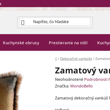
k
Kuchynské obrusy
Prestieranie na stôl
Kuchy
Domov
/
Dekoračné vankúše
/
Zamatový
Zamatový va
Priemerné
Neohodnotené
Podrobnosti 
hodnotenie
Značka:
MondoBello
produktu
Zamatový dekoračný vankúš 
je
0,0
Veľkosť