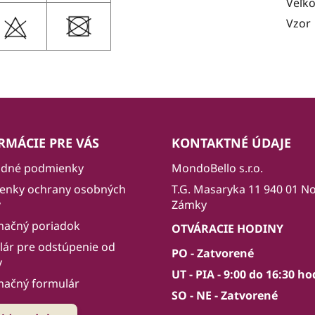
Veľko
Vzor
RMÁCIE PRE VÁS
KONTAKTNÉ ÚDAJE
dné podmienky
MondoBello s.r.o.
enky ochrany osobných
T.G. Masaryka 11 940 01 N
v
Zámky
mačný poriadok
OTVÁRACIE HODINY
ár pre odstúpenie od
PO - Zatvorené
y
UT - PIA - 9:00 do 16:30 ho
mačný formulár
SO - NE - Zatvorené