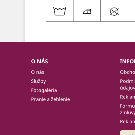
Z
á
O NÁS
INFO
p
O nás
Obcho
ä
Služby
Podmi
t
údajo
i
Fotogaléria
Rekla
e
Pranie a žehlenie
Formul
zmluv
Rekla