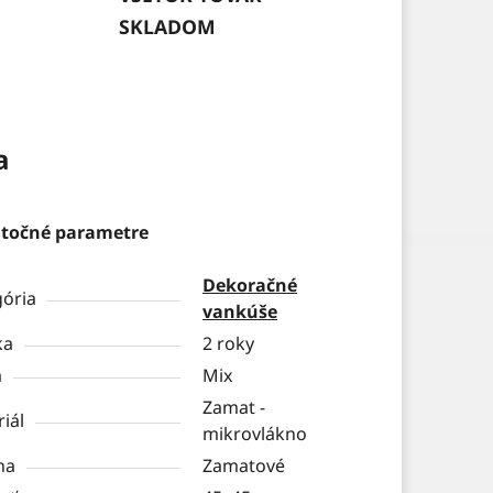
SKLADOM
a
točné parametre
Dekoračné
gória
vankúše
ka
2 roky
a
Mix
Zamat -
iál
mikrovlákno
na
Zamatové