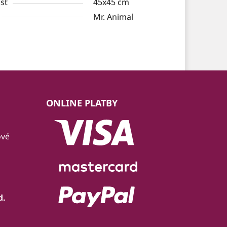
sť
45x45 cm
Mr. Animal
ONLINE PLATBY
ové
d.