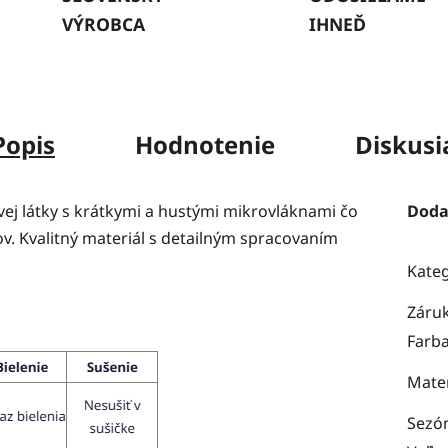
VÝROBCA
IHNEĎ
Popis
Hodnotenie
Diskusi
j látky s krátkymi a hustými mikrovláknami čo
Doda
v. Kvalitný materiál s detailným spracovaním
Kate
Záru
Farb
Mater
Sezó