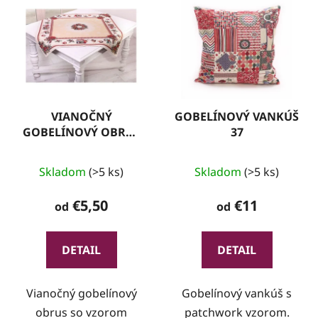
VIANOČNÝ
GOBELÍNOVÝ VANKÚŠ
GOBELÍNOVÝ OBRUS
37
VO 08
Skladom
(>5 ks)
Skladom
(>5 ks)
€5,50
€11
od
od
DETAIL
DETAIL
Vianočný gobelínový
Gobelínový vankúš s
obrus so vzorom
patchwork vzorom.