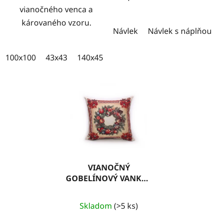
vianočného venca a
károvaného vzoru.
Návlek
Návlek s náplňou
100x100
43x43
140x45
100x35
VIANOČNÝ
GOBELÍNOVÝ VANKÚŠ
04
Skladom
(>5 ks)