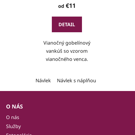
€11
od
DETAIL
Vianočný gobelínový
vankúš so vzorom
vianočného venca.
Návlek
Návlek s náplňou
Z
á
O NÁS
p
ä
O nás
t
Služby
i