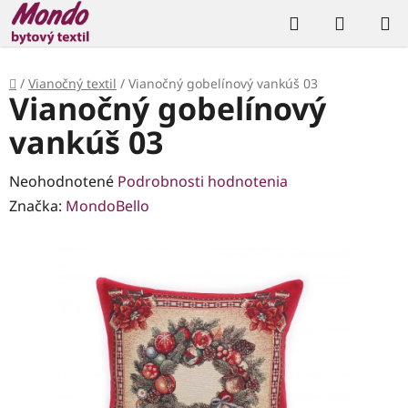
Prejsť
Hľadať
NÁKUP
na
KOŠÍK
obsah
Domov
/
Vianočný textil
/
Vianočný gobelínový vankúš 03
Vianočný gobelínový
vankúš 03
Priemerné
Neohodnotené
Podrobnosti hodnotenia
hodnotenie
Značka:
MondoBello
produktu
je
0,0
z
5
hviezdičiek.