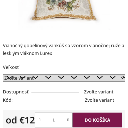
Vianočný gobelínový vankúš so vzorom vianočnej ruže a
lesklým vláknom Lurex
Veľkosť
Dostupnosť
Zvoľte variant
Kód:
Zvoľte variant
od
€12
DO KOŠÍKA