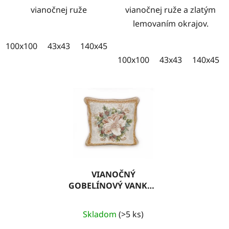
vianočnej ruže
vianočnej ruže a zlatým
lemovaním okrajov.
100x100
43x43
140x45
100x35
100x100
43x43
140x45
VIANOČNÝ
GOBELÍNOVÝ VANKÚŠ
02 S LUREXOM A
OZDOBNOU ŠNÚROU
Skladom
(>5 ks)