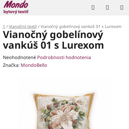
Prejsť
Hľadať
NÁKUP
na
KOŠÍK
obsah
Domov
/
Vianočný textil
/
Vianočný gobelínový vankúš 01 s Lurexom
Vianočný gobelínový
vankúš 01 s Lurexom
Priemerné
Neohodnotené
Podrobnosti hodnotenia
hodnotenie
Značka:
MondoBello
produktu
je
0,0
z
5
hviezdičiek.