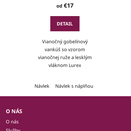
€17
od
DETAIL
Vianočný gobelínový
vankúš so vzorom
vianočnej ruže a lesklým
vláknom Lurex
Návlek
Návlek s náplňou
Z
á
O NÁS
p
ä
O nás
t
Služby