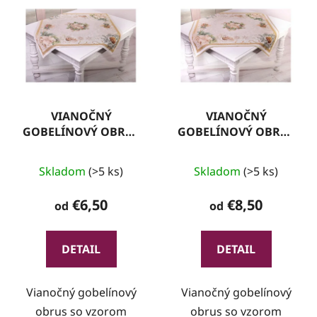
VIANOČNÝ
VIANOČNÝ
GOBELÍNOVÝ OBRUS
GOBELÍNOVÝ OBRUS
VO 01 S LUREXOM
VO 02 S LUREXOM A
ZLATÝM LEMOM
Skladom
(>5 ks)
Skladom
(>5 ks)
€6,50
€8,50
od
od
DETAIL
DETAIL
Vianočný gobelínový
Vianočný gobelínový
obrus so vzorom
obrus so vzorom