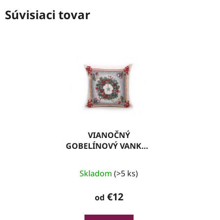
Súvisiaci tovar
VIANOČNÝ
GOBELÍNOVÝ VANKÚŠ
05 S LUREXOM
Skladom
(>5 ks)
€12
od