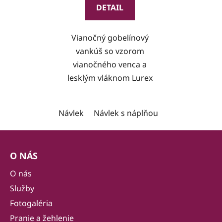
DETAIL
Vianočný gobelínový
vankúš so vzorom
vianočného venca a
lesklým vláknom Lurex
Návlek
Návlek s náplňou
Z
á
O NÁS
p
ä
O nás
t
Služby
i
Fotogaléria
e
Pranie a žehlenie