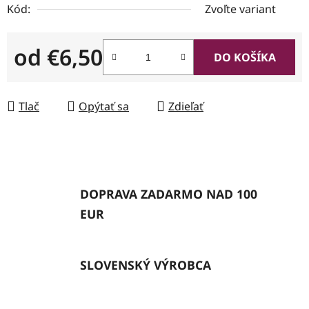
Kód:
Zvoľte variant
od
€6,50
DO KOŠÍKA
Jednotková cena:
Tlač
Opýtať sa
Zdieľať
DOPRAVA ZADARMO NAD 100
EUR
SLOVENSKÝ VÝROBCA