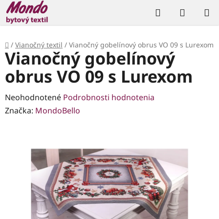
Prejsť
Hľadať
NÁKUP
na
KOŠÍK
obsah
Domov
/
Vianočný textil
/
Vianočný gobelínový obrus VO 09 s Lurexom
Vianočný gobelínový
obrus VO 09 s Lurexom
Priemerné
Neohodnotené
Podrobnosti hodnotenia
hodnotenie
Značka:
MondoBello
produktu
je
0,0
z
5
hviezdičiek.