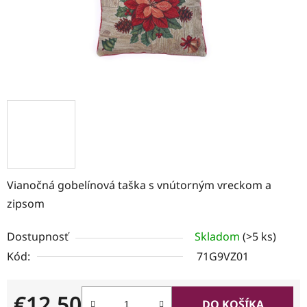
Vianočná gobelínová taška s vnútorným vreckom a
zipsom
Dostupnosť
Skladom
(>5 ks)
Kód:
71G9VZ01
€12,50
DO KOŠÍKA