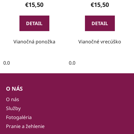
€15,50
€15,50
DETAIL
DETAIL
Vianočná ponožka
Vianočné vrecúško
0.0
0.0
Z
á
O NÁS
p
ä
O nás
t
Služby
i
Fotogaléria
e
Pranie a žehlenie