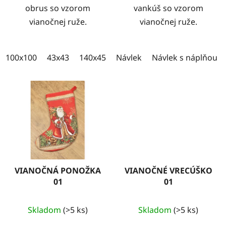
obrus so vzorom
vankúš so vzorom
vianočnej ruže.
vianočnej ruže.
100x100
43x43
140x45
100x35
Návlek
Návlek s náplňou
VIANOČNÁ PONOŽKA
VIANOČNÉ VRECÚŠKO
01
01
Skladom
(>5 ks)
Skladom
(>5 ks)