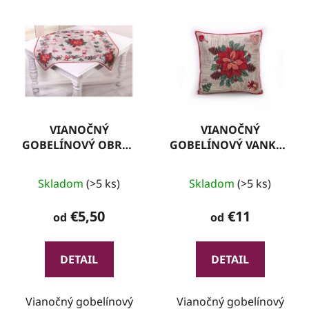
VIANOČNÝ
VIANOČNÝ
GOBELÍNOVÝ OBRUS
GOBELÍNOVÝ VANKÚŠ
VO 10
07
Skladom
(>5 ks)
Skladom
(>5 ks)
€5,50
€11
od
od
DETAIL
DETAIL
Vianočný gobelínový
Vianočný gobelínový