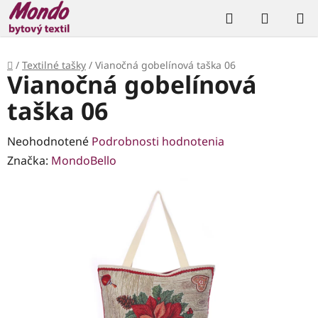
Prejsť
Hľadať
NÁKUP
na
KOŠÍK
obsah
Domov
/
Textilné tašky
/
Vianočná gobelínová taška 06
Vianočná gobelínová
taška 06
Priemerné
Neohodnotené
Podrobnosti hodnotenia
hodnotenie
Značka:
MondoBello
produktu
je
0,0
z
5
hviezdičiek.