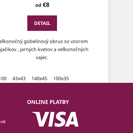
€8
od
DETAIL
eľkonočný gobelínový obrus so vzorom
ajačikov , jarných kvetov a veľkonočných
vajec.
100
43x43
140x45
100x35
ONLINE PLATBY
ové