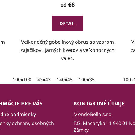
€8
od
DETAIL
om
Veľkonočný gobelínový obrus so vzorom
V
zajačikov , jarných kvetov a veľkonočných
z
vajec.
100x100
43x43
140x45
100x35
100x
RMÁCIE PRE VÁS
KONTAKTNÉ ÚDAJE
dné podmienky
MondoBello s.r.o.
enky ochrany osobných
T.G. Masaryka 11 940 01 N
v
Zámky