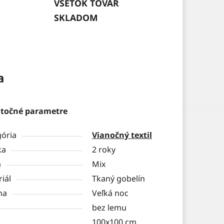
VŠETOK TOVAR
SKLADOM
a
točné parametre
gória
Vianočný textil
ka
2 roky
a
Mix
iál
Tkaný gobelín
na
Veľká noc
bez lemu
100x100 cm,