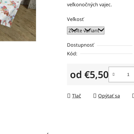
veľkonočných vajec.
0,0
z
Veľkosť
5
hviezdičiek.
Dostupnosť
Kód:
od
€5,50
Jednotková cena:
Tlač
Opýtať sa