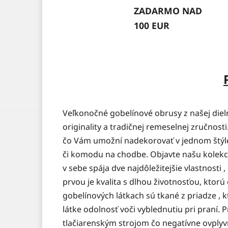
ZADARMO NAD
100 EUR
Veľkonočné gobelínové obrusy z našej die
originality a tradičnej remeselnej zručnost
čo Vám umožní nadekorovať v jednom štýle 
či komodu na chodbe. Objavte našu kolekc
v sebe spája dve najdôležitejšie vlastnosti
prvou je kvalita s dlhou životnosťou, kto
gobelínových látkach sú tkané z priadze , 
látke odolnosť voči vyblednutiu pri praní. P
tlačiarenským strojom čo negatívne ovply