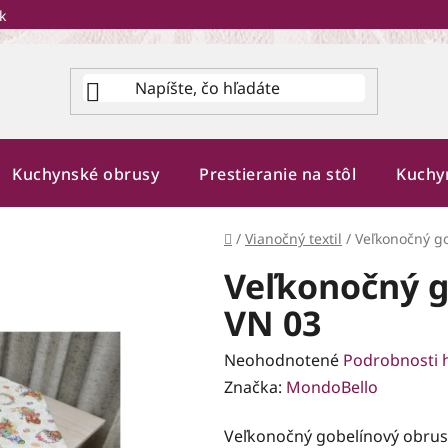
k
Kuchynské obrusy
Prestieranie na stôl
Kuchy
Domov
/
Vianočný textil
/
Veľkonočný g
Veľkonočný g
VN 03
Priemerné
Neohodnotené
Podrobnosti 
hodnotenie
Značka:
MondoBello
produktu
Veľkonočný gobelínový obrus 
je