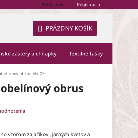
Prihlásenie
Registrácia
PRÁZDNY KOŠÍK
NÁKUPNÝ
KOŠÍK
nské zástery a chňapky
Textilné tašky
Fotogalé
obelínový obrus VN 03
obelínový obrus
hodnotenia
so vzorom zajačikov , jarných kvetov a