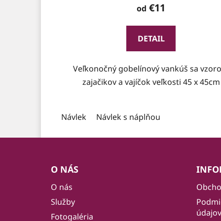
€11
od
DETAIL
Veľkonočný gobelínový vankúš sa vzor
zajačikov a vajíčok veľkosti 45 x 45cm
Návlek
Návlek s náplňou
Z
á
O NÁS
INFO
p
O nás
Obcho
ä
Služby
Podmi
t
údajo
i
Fotogaléria