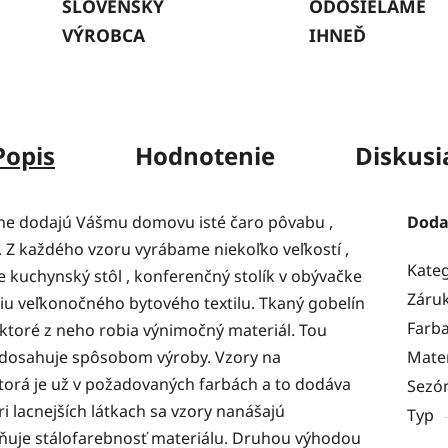
SLOVENSKÝ
ODOSIELAME
VÝROBCA
IHNEĎ
Popis
Hodnotenie
Diskusi
lne dodajú Vášmu domovu isté čaro pôvabu ,
Doda
i. Z každého vzoru vyrábame niekoľko veľkostí ,
Kate
kuchynský stôl , konferenčný stolík v obývačke
Záru
iu veľkonočného bytového textilu. Tkaný gobelín
Farb
 , ktoré z neho robia výnimočný materiál. Tou
rú dosahuje spôsobom výroby. Vzory na
Mater
ktorá je už v požadovaných farbách a to dodáva
Sezó
ri lacnejších látkach sa vzory nanášajú
Typ
vňuje stálofarebnosť materiálu. Druhou výhodou