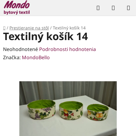
Prejsť
Hľadať
NÁKUP
na
KOŠÍK
obsah
Domov
/
Prestieranie na stôl
/
Textilný košík 14
Textilný košík 14
Priemerné
Neohodnotené
Podrobnosti hodnotenia
hodnotenie
Značka:
MondoBello
produktu
je
0,0
z
5
hviezdičiek.