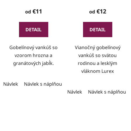
€11
€12
od
od
DETAIL
DETAIL
Gobelínový vankúš so
Vianočný gobelínový
vzorom hrozna a
vankúš so svätou
granátových jabĺk.
rodinou a lesklým
vláknom Lurex
Návlek
Návlek s náplňou
Návlek
Návlek s náplňou