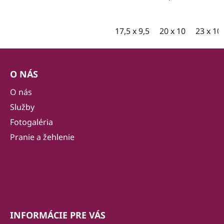
17,5 x 9,5
20 x 10
23 x 10
Z
á
O NÁS
p
ä
O nás
t
Služby
i
Fotogaléria
e
Pranie a žehlenie
INFORMÁCIE PRE VÁS