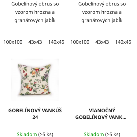
Gobelínový obrus so
Gobelínový obrus so
vzorom hrozna a
vzorom hrozna a
granátových jabĺk
granátových jabĺk
100x100
43x43
140x45
100x35
100x100
43x43
140x45
GOBELÍNOVÝ VANKÚŠ
VIANOČNÝ
24
GOBELÍNOVÝ VANKÚŠ
16 S LUREXOM
Skladom
(>5 ks)
Skladom
(>5 ks)