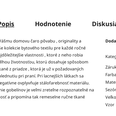
Popis
Hodnotenie
Diskusi
Vášmu domovu čaro pôvabu , originality a
Doda
še kolekcie bytového textilu pre každé ročné
dôležitejšie vlastnosti , ktoré z neho robia
Kate
s dlhou životnosťou, ktorú dosahuje spôsobom
Záru
kané z priadze , ktorá je už v požadovaných
Farb
ednutiu pri praní. Pri lacnejších látkach sa
Mater
egatívne ovplyvňuje stálofarebnosť materiálu.
Sezó
ie gobelínov je veľmi zreteľne rozpoznateľné na
ckosť a pripomína tak remeselne ručne tkané
Veľko
Vzor