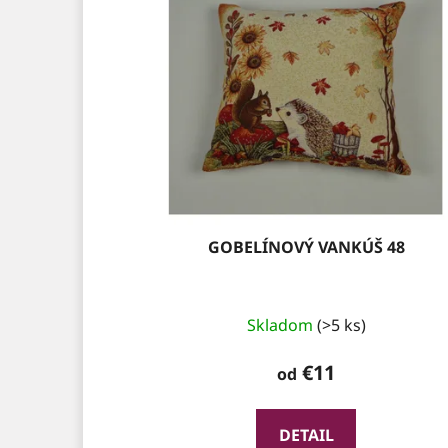
GOBELÍNOVÝ VANKÚŠ 48
Skladom
(>5 ks)
€11
od
DETAIL