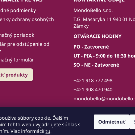
dné podmienky
MondoBello s.r.o.
enky ochrany osobných
T.G. Masaryka 11 940 01 N
v
Zámky
mačný poriadok
OTVÁRACIE HODINY
ár pre odstúpenie od
PO - Zatvorené
y
UT - PIA - 9:00 do 16:30 ho
mačný formulár
SO - NE - Zatvorené
tiť produkty
+421 918 772 498
+421 908 470 940
mondobello@mondobello.
používa súbory cookie. Ďalším
Odmietnuť
ím tohto webu vyjadrujete súhlas s
ním. Viac informácií
tu
.