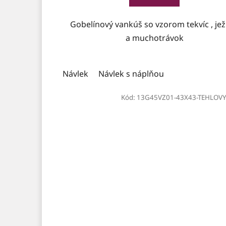
Gobelínový vankúš so vzorom tekvíc , je
a muchotrávok
Návlek
Návlek s náplňou
Kód:
13G45VZ01-43X43-TEHLOVY