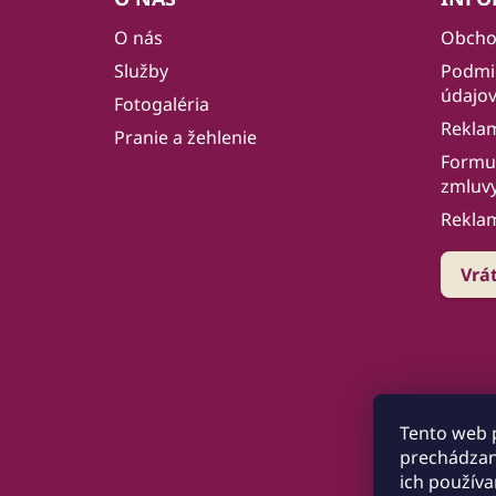
p
O nás
Obcho
ä
Služby
Podmi
t
údajo
i
Fotogaléria
Rekla
e
Pranie a žehlenie
Formul
zmluv
Rekla
Vrá
Tento web 
prechádzan
ich používa