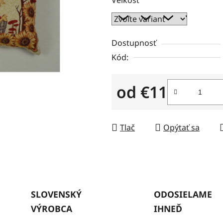
z
5
hviezdičiek.
Dostupnosť
Kód:
od
€11
Jednotková cena:
Tlač
Opýtať sa
SLOVENSKÝ
ODOSIELAME
VÝROBCA
IHNEĎ