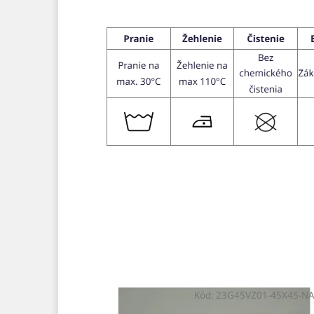
Kód:
23G45VZ01-45X45-NA