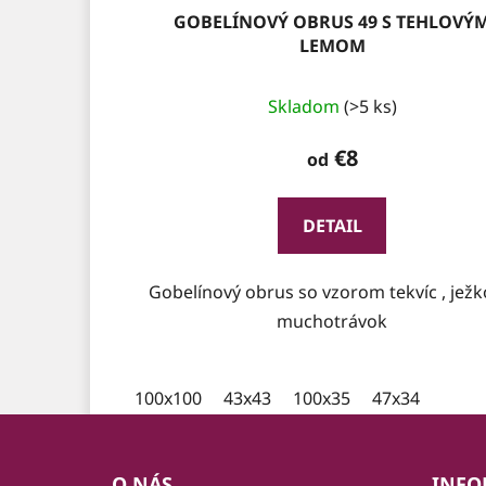
GOBELÍNOVÝ OBRUS 49 S TEHLOVÝ
LEMOM
Skladom
(>5 ks)
€8
od
DETAIL
Gobelínový obrus so vzorom tekvíc , ježk
muchotrávok
100x100
43x43
100x35
47x34
Z
á
O NÁS
INFO