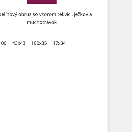
elínový obrus so vzorom tekvíc , ježkov a
muchotrávok
100
43x43
100x35
47x34