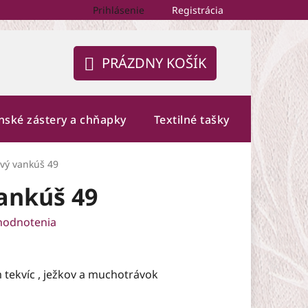
Prihlásenie
Registrácia
PRÁZDNY KOŠÍK
NÁKUPNÝ
KOŠÍK
nské zástery a chňapky
Textilné tašky
Fotogalé
vý vankúš 49
ankúš 49
hodnotenia
tekvíc , ježkov a muchotrávok