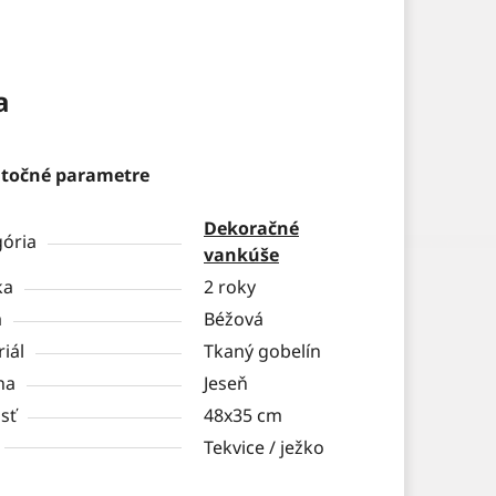
a
točné parametre
Dekoračné
gória
vankúše
ka
2 roky
a
Béžová
iál
Tkaný gobelín
na
Jeseň
sť
48x35 cm
Tekvice / ježko