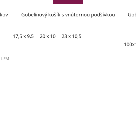
žkov
Gobelínový košík s vnútornou podšívkou
Gob
17,5 x 9,5
20 x 10
23 x 10,5
100x
 LEM