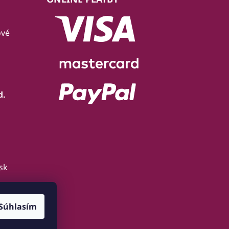
ové
d.
sk
Súhlasím