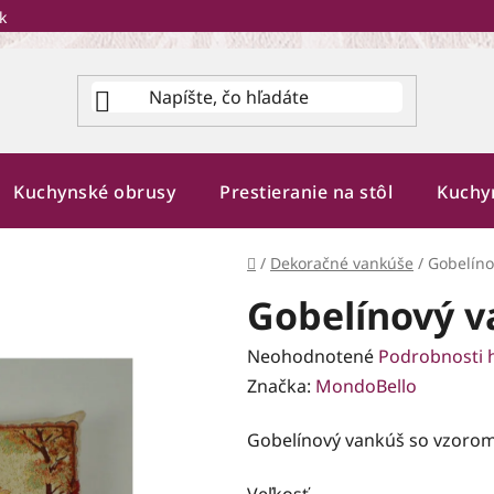
k
Kuchynské obrusy
Prestieranie na stôl
Kuchy
Domov
/
Dekoračné vankúše
/
Gobelíno
Gobelínový v
Priemerné
Neohodnotené
Podrobnosti 
hodnotenie
Značka:
MondoBello
produktu
Gobelínový vankúš so vzorom 
je
0,0
Veľkosť