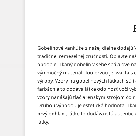
Gobelínové vankúše z našej dielne dodajú 
tradičnej remeselnej zručnosti. Objavte na
obdobie. Tkaný gobelín v sebe spája dve naj
výnimočný materiál. Tou prvou je kvalita 
výroby. Vzory na gobelínových látkach sú t
farbách a to dodáva látke odolnosť voči vybl
vzory nanášajú tlačiarenským strojom čo n
Druhou výhodou je estetická hodnota. Tkan
prvý pohľad , látke to dodáva istú autenti
látky.