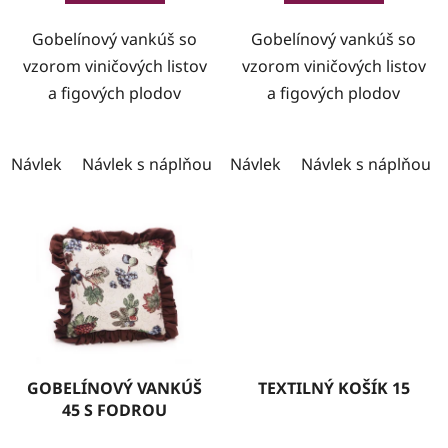
Gobelínový vankúš so
Gobelínový vankúš so
vzorom viničových listov
vzorom viničových listov
a figových plodov
a figových plodov
Návlek
Návlek s náplňou
Návlek
Návlek s náplňou
GOBELÍNOVÝ VANKÚŠ
TEXTILNÝ KOŠÍK 15
45 S FODROU