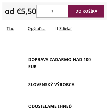
od
€5,50
DO KOŠÍKA
Jednotková cena:
Tlač
Opýtať sa
Zdieľať
DOPRAVA ZADARMO NAD 100
EUR
SLOVENSKÝ VÝROBCA
ODOSIELAME IHNEĎ