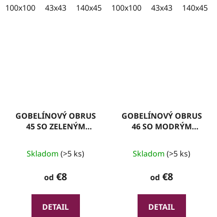
100x100
43x43
140x45
100x35
100x100
43x43
140x45
GOBELÍNOVÝ OBRUS
GOBELÍNOVÝ OBRUS
45 SO ZELENÝM
46 SO MODRÝM
LEMOM
LEMOM
Skladom
(>5 ks)
Skladom
(>5 ks)
€8
€8
od
od
DETAIL
DETAIL