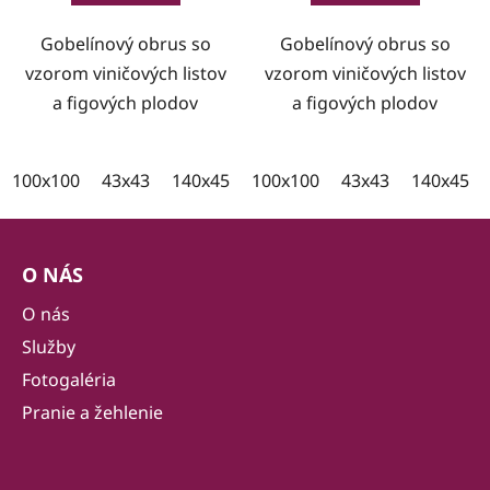
Gobelínový obrus so
Gobelínový obrus so
vzorom viničových listov
vzorom viničových listov
a figových plodov
a figových plodov
100x100
43x43
140x45
100x35
100x100
43x43
140x45
Z
á
O NÁS
p
ä
O nás
t
Služby
i
Fotogaléria
e
Pranie a žehlenie