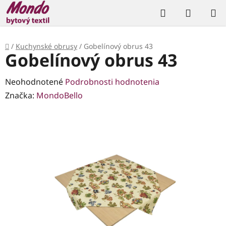
Prejsť
Hľadať
NÁKUP
na
KOŠÍK
obsah
Domov
/
Kuchynské obrusy
/
Gobelínový obrus 43
Gobelínový obrus 43
Priemerné
Neohodnotené
Podrobnosti hodnotenia
hodnotenie
Značka:
MondoBello
produktu
je
0,0
z
5
hviezdičiek.