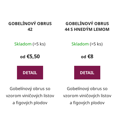
GOBELÍNOVÝ OBRUS
GOBELÍNOVÝ OBRUS
42
44 S HNEDÝM LEMOM
Skladom
(>5 ks)
Skladom
(>5 ks)
€5,50
€8
od
od
DETAIL
DETAIL
Gobelínový obrus so
Gobelínový obrus so
vzorom viničových listov
vzorom viničových listov
a figových plodov
a figových plodov