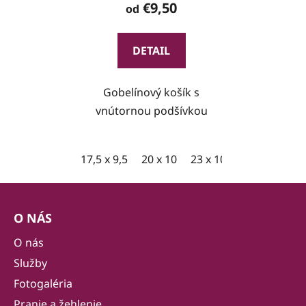
€9,50
od
DETAIL
Gobelínový košík s
vnútornou podšívkou
17,5 x 9,5
20 x 10
23 x 10,5
Z
á
O NÁS
p
ä
O nás
t
Služby
i
Fotogaléria
e
Pranie a žehlenie