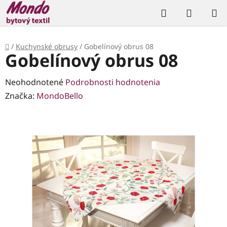
Prejsť
Hľadať
NÁKUP
na
KOŠÍK
obsah
Domov
/
Kuchynské obrusy
/
Gobelínový obrus 08
Gobelínový obrus 08
Priemerné
Neohodnotené
Podrobnosti hodnotenia
hodnotenie
Značka:
MondoBello
produktu
je
0,0
z
5
hviezdičiek.