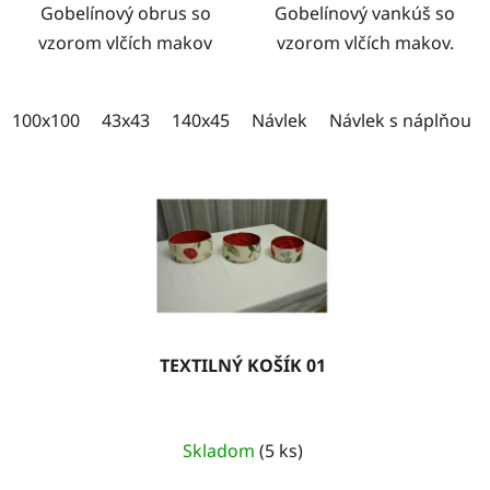
Gobelínový obrus so
Gobelínový vankúš so
vzorom vlčích makov
vzorom vlčích makov.
100x100
43x43
140x45
100x35
Návlek
Návlek s náplňou
TEXTILNÝ KOŠÍK 01
Skladom
(5 ks)