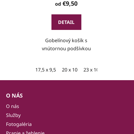
€9,50
od
DETAIL
Gobelínový košík s
vnútornou podšívkou
17,5 x 9,5
20 x 10
23 x 10,5
Z
á
O NÁS
p
ä
O nás
t
Služby
i
Fotogaléria
e
Pranie a žehlenie