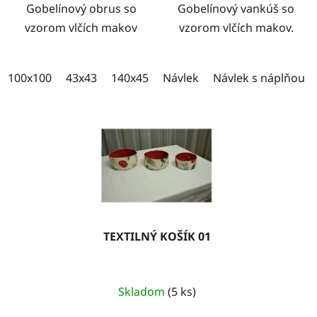
Gobelínový obrus so
Gobelínový vankúš so
vzorom vlčích makov
vzorom vlčích makov.
100x100
43x43
140x45
100x35
Návlek
Návlek s náplňou
TEXTILNÝ KOŠÍK 01
Skladom
(5 ks)