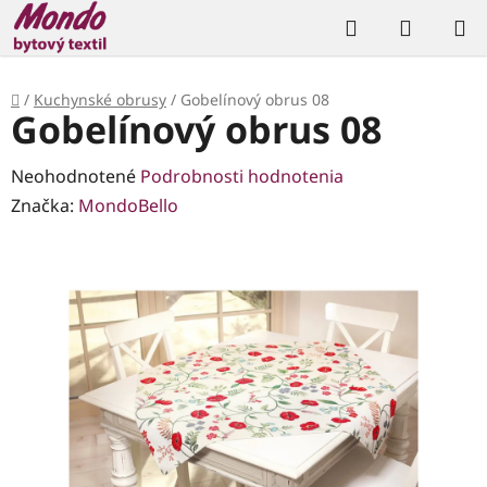
Prejsť
Hľadať
NÁKUP
na
KOŠÍK
obsah
Domov
/
Kuchynské obrusy
/
Gobelínový obrus 08
Gobelínový obrus 08
Priemerné
Neohodnotené
Podrobnosti hodnotenia
hodnotenie
Značka:
MondoBello
produktu
je
0,0
z
5
hviezdičiek.