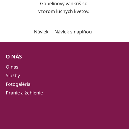
Gobelínový vankúš so
vzorom lúčnych kvetov.
Návlek
Návlek s náplňou
Z
á
O NÁS
p
ä
O nás
t
Služby
i
Fotogaléria
e
Pranie a žehlenie