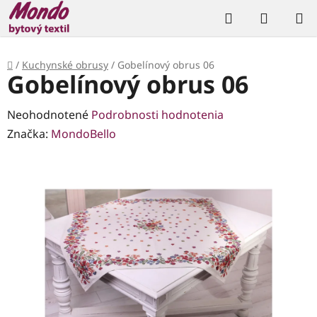
Prejsť
Hľadať
NÁKUP
na
KOŠÍK
obsah
Domov
/
Kuchynské obrusy
/
Gobelínový obrus 06
Gobelínový obrus 06
Priemerné
Neohodnotené
Podrobnosti hodnotenia
hodnotenie
Značka:
MondoBello
produktu
je
0,0
z
5
hviezdičiek.