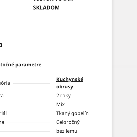
SKLADOM
a
točné parametre
Kuchynské
gória
obrusy
ka
2 roky
a
Mix
iál
Tkaný gobelín
na
Celoročný
bez lemu