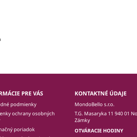
h
RMÁCIE PRE VÁS
KONTAKTNÉ ÚDAJE
dné podmienky
MondoBello s.r.o.
enky ochrany osobných
T.G. Masaryka 11 940 01 N
v
Zámky
mačný poriadok
OTVÁRACIE HODINY