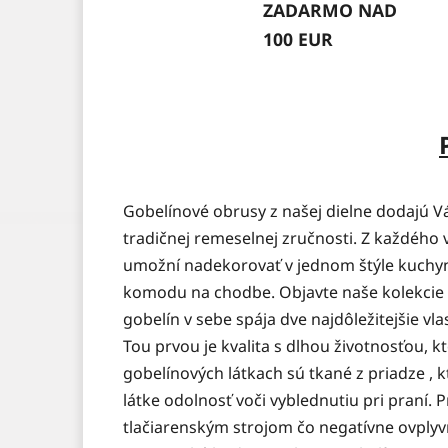
ZADARMO NAD
100 EUR
Gobelínové obrusy z našej dielne dodajú V
tradičnej remeselnej zručnosti. Z každého 
umožní nadekorovať v jednom štýle kuchyns
komodu na chodbe. Objavte naše kolekcie 
gobelín v sebe spája dve najdôležitejšie vl
Tou prvou je kvalita s dlhou životnosťou,
gobelínových látkach sú tkané z priadze , 
látke odolnosť voči vyblednutiu pri praní. P
tlačiarenským strojom čo negatívne ovply