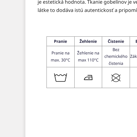
je estetická hodnota. Tkanie gobelínov je v
látke to dodáva istú autentickosť a pripom