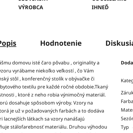
VÝROBCA
IHNEĎ
Popis
Hodnotenie
Diskusi
ášmu domovu isté čaro pôvabu , originality a
Doda
vzoru vyrábame niekoľko veľkostí , čo Vám
ký stôl , konferenčný stolík v obývačke či
Kate
bytového textilu pre každé ročné obdobie.Tkaný
Záru
astnosti , ktoré z neho robia výnimočný materiál.
Farb
 ktorú dosahuje spôsobom výroby. Vzory na
Mater
ktorá je už v požadovaných farbách a to dodáva
Sezó
ri lacnejších látkach sa vzory nanášajú
vňuje stálofarebnosť materiálu. Druhou výhodou
Typ