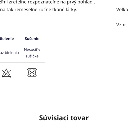
eľmi zreteľne rozpoznateľné na prvý pohľad ,
ína tak remeselne ručne tkané látky.
Veľko
Vzor
Súvisiaci tovar