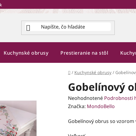
k
Kuchynské obrusy
Prestieranie na stôl
Kuchy
Domov
/
Kuchynské obrusy
/
Gobelínov
Gobelínový o
Priemerné
Neohodnotené
Podrobnosti 
hodnotenie
Značka:
MondoBello
produktu
Gobelínový obrus so vzorom 
je
0,0
Veľkosť