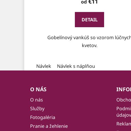
€11
od
DETAIL
Gobelínový vankúš so vzorom lúčnyc
kvetov.
Návlek
Návlek s náplňou
Z
á
O NÁS
INFO
p
O nás
Obcho
ä
Služby
Podmi
t
údajo
i
Fotogaléria
Rekla
e
Pranie a žehlenie