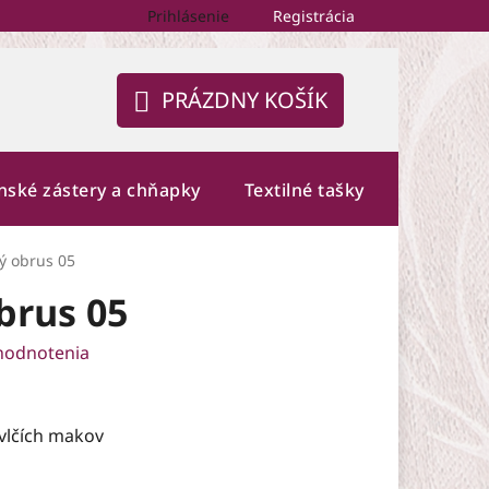
Prihlásenie
Registrácia
PRÁZDNY KOŠÍK
NÁKUPNÝ
KOŠÍK
nské zástery a chňapky
Textilné tašky
Fotogalé
ý obrus 05
brus 05
hodnotenia
vlčích makov