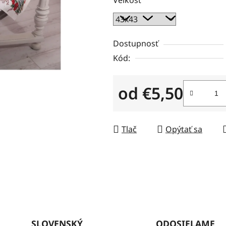
z
5
hviezdičiek.
Dostupnosť
Kód:
od
€5,50
Jednotková cena:
Tlač
Opýtať sa
SLOVENSKÝ
ODOSIELAME