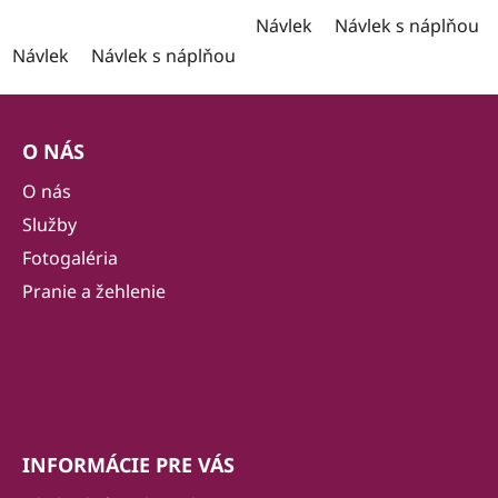
Návlek
Návlek s náplňou
Návlek
Návlek s náplňou
Z
á
O NÁS
p
ä
O nás
t
Služby
i
Fotogaléria
e
Pranie a žehlenie
INFORMÁCIE PRE VÁS