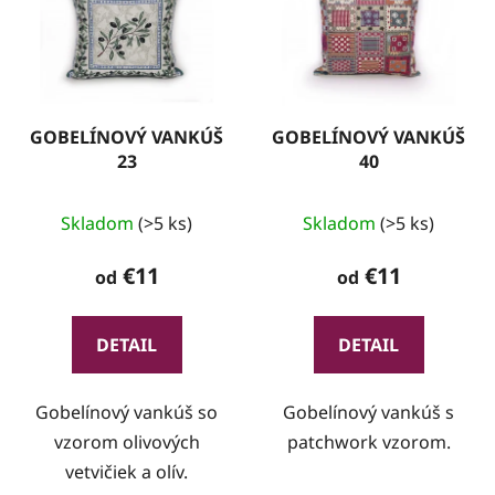
GOBELÍNOVÝ VANKÚŠ
GOBELÍNOVÝ VANKÚŠ
23
40
Skladom
(>5 ks)
Skladom
(>5 ks)
€11
€11
od
od
DETAIL
DETAIL
Gobelínový vankúš so
Gobelínový vankúš s
vzorom olivových
patchwork vzorom.
vetvičiek a olív.