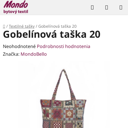
Prejsť
Hľadať
NÁKUP
na
KOŠÍK
obsah
Domov
/
Textilné tašky
/
Gobelínová taška 20
Gobelínová taška 20
Priemerné
Neohodnotené
Podrobnosti hodnotenia
hodnotenie
Značka:
MondoBello
produktu
je
0,0
z
5
hviezdičiek.