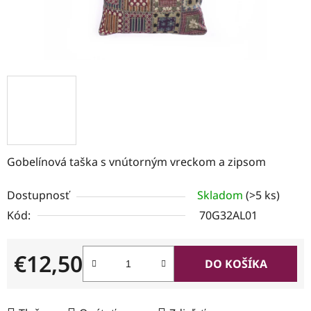
Gobelínová taška s vnútorným vreckom a zipsom
Dostupnosť
Skladom
(>5 ks)
Kód:
70G32AL01
€12,50
DO KOŠÍKA
Jednotková cena: