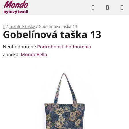
Prejsť
Hľadať
NÁKUP
na
KOŠÍK
obsah
Domov
/
Textilné tašky
/
Gobelínová taška 13
Gobelínová taška 13
Priemerné
Neohodnotené
Podrobnosti hodnotenia
hodnotenie
Značka:
MondoBello
produktu
je
0,0
z
5
hviezdičiek.