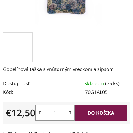
Gobelínová taška s vnútorným vreckom a zipsom
Dostupnosť
Skladom
(>5 ks)
Kód:
70G1AL05
€12,50
DO KOŠÍKA
Jednotková cena: