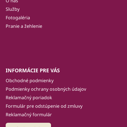
ä
O nás
t
Služby
i
Fotogaléria
e
Pranie a žehlenie
INFORMÁCIE PRE VÁS
Obchodné podmienky
Podmienky ochrany osobných údajov
Reklamačný poriadok
Formulár pre odstúpenie od zmluvy
Reklamačný formulár