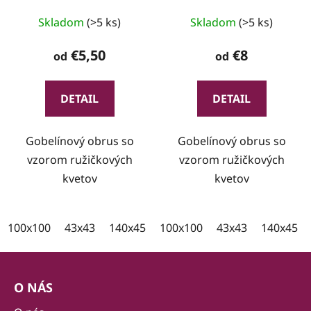
Skladom
(>5 ks)
Skladom
(>5 ks)
€5,50
€8
od
od
DETAIL
DETAIL
Gobelínový obrus so
Gobelínový obrus so
vzorom ružičkových
vzorom ružičkových
kvetov
kvetov
100x100
43x43
140x45
100x35
100x100
43x43
140x45
Z
á
O NÁS
p