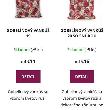
GOBELÍNOVÝ VANKÚŠ
GOBELÍNOVÝ VANKÚŠ
19
20 SO ŠNÚROU
Skladom
(>5 ks)
Skladom
(>5 ks)
€11
€16
od
od
DETAIL
DETAIL
Gobelínový vankúš so
Gobelínový vankúš so
vzorom kvetov ruží.
vzorom kvetov ruží a
dekoračnou šnúrou po