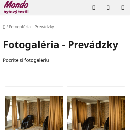
Prejsť
Hľadať
NÁKUP
na
KOŠÍK
obsah
Domov
/
Fotogaléria - Prevádzky
Fotogaléria - Prevádzky
Pozrite si fotogalériu