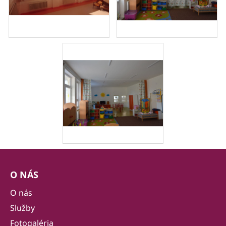
Z
á
O NÁS
p
ä
O nás
t
Služby
i
Fotogaléria