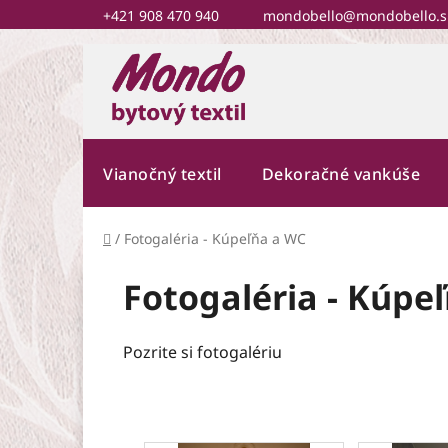
Prejsť
+421 908 470 940
mondobello@mondobello.s
na
obsah
Vianočný textil
Dekoračné vankúše
Domov
/
Fotogaléria - Kúpeľňa a WC
Fotogaléria - Kúpe
Pozrite si fotogalériu