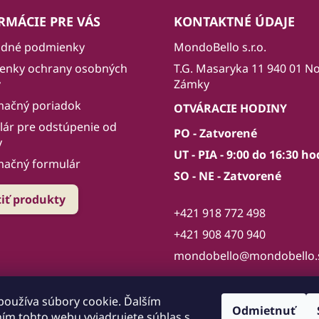
RMÁCIE PRE VÁS
KONTAKTNÉ ÚDAJE
dné podmienky
MondoBello s.r.o.
enky ochrany osobných
T.G. Masaryka 11 940 01 N
v
Zámky
mačný poriadok
OTVÁRACIE HODINY
ár pre odstúpenie od
PO - Zatvorené
y
UT - PIA - 9:00 do 16:30 ho
mačný formulár
SO - NE - Zatvorené
tiť produkty
+421 918 772 498
+421 908 470 940
mondobello@mondobello.
používa súbory cookie. Ďalším
Odmietnuť
ím tohto webu vyjadrujete súhlas s