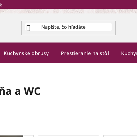
k
Kuchynské obrusy
Prestieranie na stôl
Kuchy
ľňa a WC