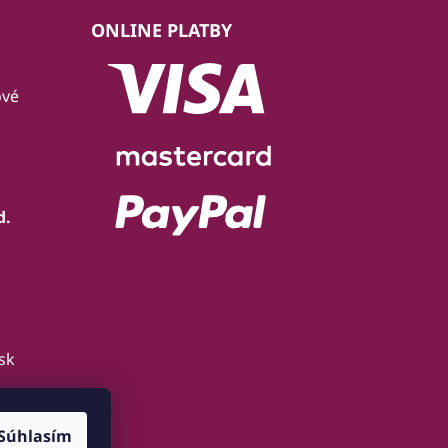
ONLINE PLATBY
ové
d.
sk
Súhlasím