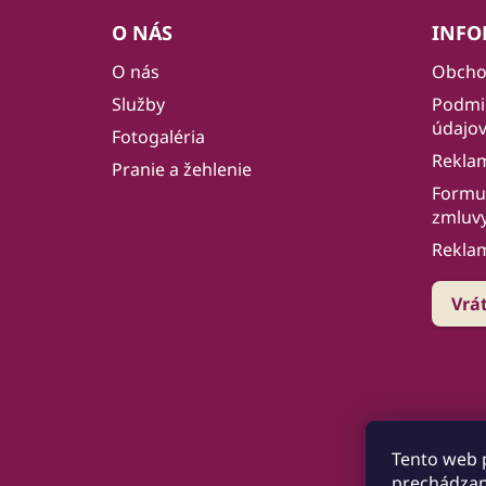
á
O NÁS
INFO
p
O nás
Obcho
ä
Služby
Podmi
t
údajo
i
Fotogaléria
Rekla
e
Pranie a žehlenie
Formul
zmluv
Rekla
Vrá
Tento web 
prechádzan