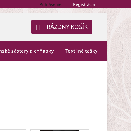
Prihlásenie
Registrácia
PRÁZDNY KOŠÍK
NÁKUPNÝ
KOŠÍK
nské zástery a chňapky
Textilné tašky
Fotogalé