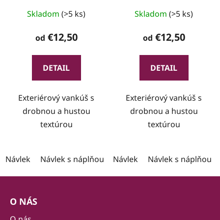
Skladom
(>5 ks)
Skladom
(>5 ks)
€12,50
€12,50
od
od
DETAIL
DETAIL
Exteriérový vankúš s
Exteriérový vankúš s
drobnou a hustou
drobnou a hustou
textúrou
textúrou
Návlek
Návlek s náplňou
Návlek
Návlek s náplňou
Z
á
O NÁS
p
O nás