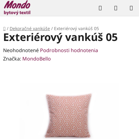
Prejsť
Hľadať
NÁKUP
na
KOŠÍK
obsah
Domov
/
Dekoračné vankúše
/
Exteriérový vankúš 05
Exteriérový vankúš 05
Priemerné
Neohodnotené
Podrobnosti hodnotenia
hodnotenie
Značka:
MondoBello
produktu
je
0,0
z
5
hviezdičiek.